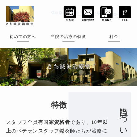
初めての方へ
当院の治療の特徴
料金
特徴
当院について
スタッフ全員
有国家資格者
であり、
10年以
上
のベテランスタッフ鍼灸師たちが治療に